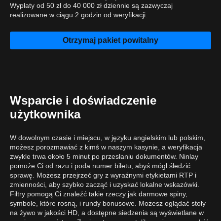
Wypłaty od 50 zł do 40 000 zł dziennie są zazwyczaj
realizowane w ciągu 2 godzin od weryfikacji.
Otrzymaj pakiet powitalny
Wsparcie i doświadczenie
użytkownika
W dowolnym czasie i miejscu, w języku angielskim lub polskim,
możesz porozmawiać z kimś w naszym kasynie, a weryfikacja
zwykle trwa około 5 minut po przesłaniu dokumentów. Ninlay
pomoże Ci od razu i poda numer biletu, abyś mógł śledzić
sprawę. Możesz przejrzeć gry z wyraźnymi etykietami RTP i
zmienności, aby szybko zacząć i uzyskać lokalne wskazówki.
Filtry pomogą Ci znaleźć takie rzeczy jak darmowe spiny,
symbole, które rosną, i rundy bonusowe. Możesz oglądać stoły
na żywo w jakości HD, a dostępne siedzenia są wyświetlane w