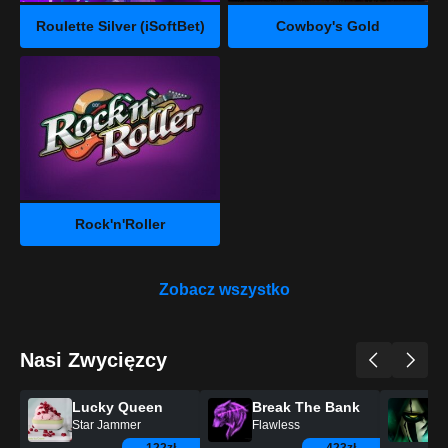
Roulette Silver (iSoftBet)
Cowboy's Gold
Rock'n'Roller
Zobacz wszystko
Nasi Zwycięzcy
Lucky Queen
Break The Bank
Ic
Star Jammer
Flawless
La