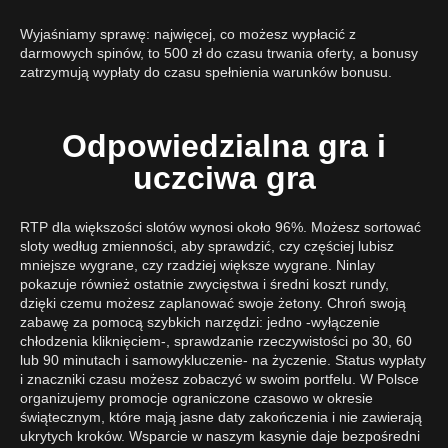
Wyjaśniamy sprawę: najwięcej, co możesz wypłacić z
darmowych spinów, to 500 zł do czasu trwania oferty, a bonusy
zatrzymują wypłaty do czasu spełnienia warunków bonusu.
Odpowiedzialna gra i
uczciwa gra
RTP dla większości slotów wynosi około 96%. Możesz sortować
sloty według zmienności, aby sprawdzić, czy częściej lubisz
mniejsze wygrane, czy rzadziej większe wygrane. Ninlay
pokazuje również ostatnie zwycięstwa i średni koszt rundy,
dzięki czemu możesz zaplanować swoje żetony. Chroń swoją
zabawę za pomocą szybkich narzędzi: jedno ‑wyłączenie
chłodzenia kliknięciem‑, sprawdzanie rzeczywistości po 30, 60
lub 90 minutach i samowykluczenie‑ na życzenie. Status wypłaty
i znaczniki czasu możesz zobaczyć w swoim portfelu. W Polsce
organizujemy promocje ograniczone czasowo w okresie
świątecznym, które mają jasne daty zakończenia i nie zawierają
ukrytych kroków. Wsparcie w naszym kasynie daje bezpośredni