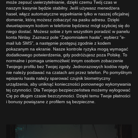
może zepsuć uwierzytelnianie, dzięki czemu Twój czas w
naszym kasynie będzie stabilny. Jeśli używasz menedżera
haseł, włącz automatyczne wypełnianie tylko w naszej oficjalnej
domenie, którą możesz zobaczyć na pasku adresu. Dzięki
dwuetapowym kodom w telefonie będziesz mógł szybciej się do
niego dostać. Możesz sobie z tym wszystkim poradzić w panelu
konta Ninlay. Zaznacz pole "Zapomniałem hasła", wybierz "e-
mail lub SMS", a następnie postępuj zgodnie z kodem
pokazanym na ekranie. Nasze kontrole ryzyka mogą wymagać
dodatkowego potwierdzenia, gdy podróżujesz poza Polskę. To
normalne i pomaga uniemożliwić innym osobom zobaczenie
Twojego profilu bez Twojej zgody. Jednorazowych kodów nigdy
nie należy podawać na czatach ani przez telefon. Po pomyślnym
wpisaniu hasła należy sparować czujnik biometryczny
urządzenia, aby uniknąć konieczności ponownego wykonywania
tej czynności. Dla Twojego bezpieczeństwa możemy wylogować
Cię po długim czasie bezczynności. Dzięki temu Twoje płatności
i bonusy powiązane z profilem są bezpieczne.