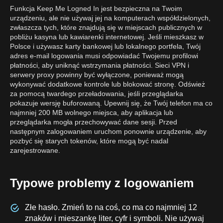
Funkcja Keep Me Logned In jest bezpieczna na Twoim
urządzeniu, ale nie używaj jej na komputerach współdzielonych,
zwłaszcza tych, które znajdują się w miejscach publicznych w
pobliżu kasyna lub kawiarenki internetowej. Jeśli mieszkasz w
Polsce i używasz karty bankowej lub lokalnego portfela, Twój
adres e-mail logowania musi odpowiadać Twojemu profilowi
płatności, aby uniknąć wstrzymania płatności. Sieci VPN i
serwery proxy powinny być wyłączone, ponieważ mogą
wykonywać dodatkowe kontrole lub blokować stronę. Odśwież
za pomocą twardego przeładowania, jeśli przeglądarka
pokazuje wersję buforowaną. Upewnij się, że Twój telefon ma co
najmniej 200 MB wolnego miejsca, aby aplikacja lub
przeglądarka mogła przechowywać dane sesji. Przed
następnym zalogowaniem uruchom ponownie urządzenie, aby
pozbyć się starych tokenów, które mogą być nadal
zarejestrowane.
Typowe problemy z logowaniem
Złe hasło. Zmień to na coś, co ma co najmniej 12
znaków i mieszankę liter, cyfr i symboli. Nie używaj