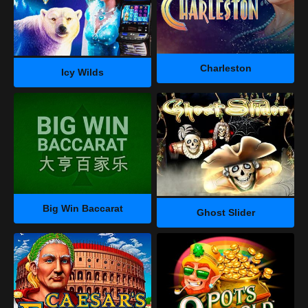
Funkcje
Jak pobrać i zainstalować
Program VIP
Charleston
Icy Wilds
Poziomy i cele VIP:
Bezpieczeństwo
Funkcje bezpieczeństwa
Odpowiedzialna gra w Ninlay: limity, kontrola ryzyka i
polityka 18+
Dostępne limity
Big Win Baccarat
Polityka 18+
Ghost Slider
Plan uruchomienia projektu
Marketing
Telemetria
Zapewnienie jakości i wydajności