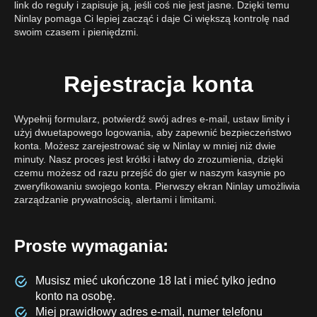
link do reguły i zapisuje ją, jeśli coś nie jest jasne. Dzięki temu
Ninlay pomaga Ci lepiej zacząć i daje Ci większą kontrolę nad
swoim czasem i pieniędzmi.
Rejestracja konta
Wypełnij formularz, potwierdź swój adres e-mail, ustaw limity i
użyj dwuetapowego logowania, aby zapewnić bezpieczeństwo
konta. Możesz zarejestrować się w Ninlay w mniej niż dwie
minuty. Nasz proces jest krótki i łatwy do zrozumienia, dzięki
czemu możesz od razu przejść do gier w naszym kasynie po
zweryfikowaniu swojego konta. Pierwszy ekran Ninlay umożliwia
zarządzanie prywatnością, alertami i limitami.
Proste wymagania:
Musisz mieć ukończone 18 lat i mieć tylko jedno
konto na osobę.
Miej prawidłowy adres e-mail, numer telefonu