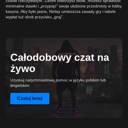
czasie rzeczywistym. Zanim otworzysz stolik, możesz sprawdzić
minimalne stawki i „przypiąć” swoje ulubione przedmioty w lobby
kasyna. Aby było jasne, Ninlay umieszcza zasady gry i tabele
wypłat tuż obok przycisku „graj".
Całodobowy czat na
żywo
Uzyskaj natychmiastową pomoc w języku polskim lub
angielskim
Czatuj teraz