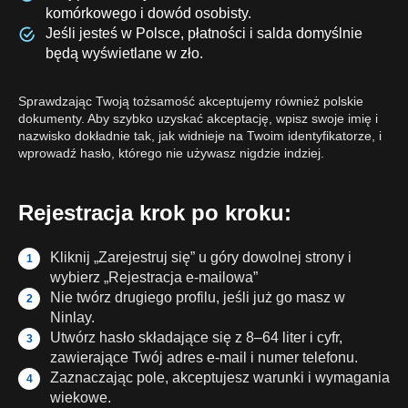
komórkowego i dowód osobisty.
Jeśli jesteś w Polsce, płatności i salda domyślnie
będą wyświetlane w zło.
Sprawdzając Twoją tożsamość akceptujemy również polskie
dokumenty. Aby szybko uzyskać akceptację, wpisz swoje imię i
nazwisko dokładnie tak, jak widnieje na Twoim identyfikatorze, i
wprowadź hasło, którego nie używasz nigdzie indziej.
Rejestracja krok po kroku:
Kliknij „Zarejestruj się” u góry dowolnej strony i
wybierz „Rejestracja e-mailowa”
Nie twórz drugiego profilu, jeśli już go masz w
Ninlay.
Utwórz hasło składające się z 8–64 liter i cyfr,
zawierające Twój adres e-mail i numer telefonu.
Zaznaczając pole, akceptujesz warunki i wymagania
wiekowe.