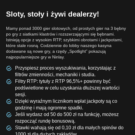
Sloty, stoły i żywi dealerzy!
Mamy ponad 3000 gier slotowych, od prostych gier na 3 bębny
po gry z siatkami klastrów i rozszerzającymi się bębnami.
Istnieją opcje z wysokim RTP, szybkimi obrotami i jackpotami,
które stale rosną. Codziennie do lobby naszego kasyna
dodawane są nowe gry, a rzędy „Spotlight” pokazują
najpopularniejsze gry w Ninlay.
Przyspiesz proces wyszukiwania, korzystając z
filtrów zmienności, mechaniki i studia.
Filtry RTP: tytuły z RTP 96,5%+ powinny być
podświetlone w celu uzyskania dłuższej wartości
sesji.
Dzięki wyraźnym licznikom wpłat jackpoty są co
godzinę i mają ogromne spadki.
Jeśli wydasz od 50 do 500 zł na funkcję, możesz
rozpocząć rundę bonusową.
Stawki wahają się od 0,10 zł dla małych spinów do
1000 zł dla dużych zakładów.